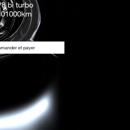
8 bi turbo
 101000km
mander et payer