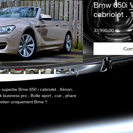
Bmw 650i V
cabriolet .
Prix
33 990,00 €
Com
 superbe Bmw 650 i cabriolet . Xénon.  
buisness pro . Boîte sport , cuir , phare 
ntretien uniquement Bmw !! 