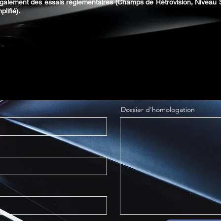
galement des essais règlementaires (Champs de Rétrovision, Niveau So
lifié).
Dossier d'homologation