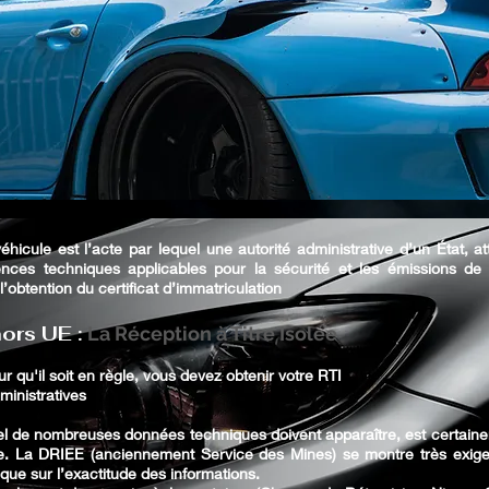
hicule est l’acte par lequel une autorité administrative d’un État, a
nces techniques applicables pour la sécurité et les émissions de 
’obtention du certificat d’immatriculation
ors UE :
La Réception à
Titre Isolée
ur qu'il soit en règle, vous devez obtenir votre RTI
inistratives
l de nombreuses données techniques doivent apparaître, est certainem
e. La DRIEE (anciennement Service des Mines) se montre très exigeant
 que sur l’exactitude des informations.