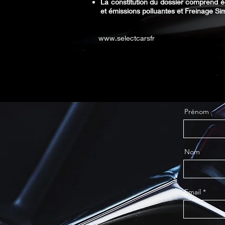
La constitution du dossier comprend é
et émissions polluantes et Freinage Simp
www.selectcarsfr
Contact
Prénom
Nom
Email